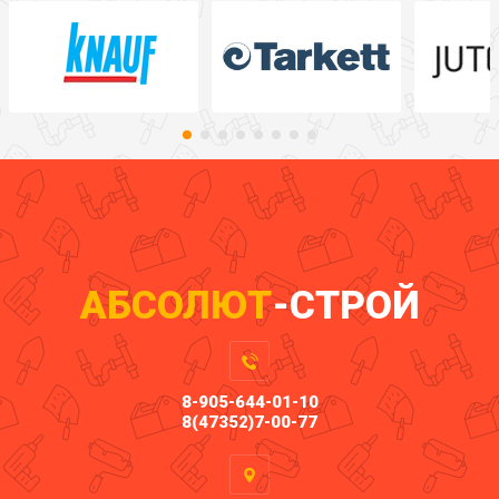
АБСОЛЮТ
-СТРОЙ
8-905-644-01-10
8(47352)7-00-77