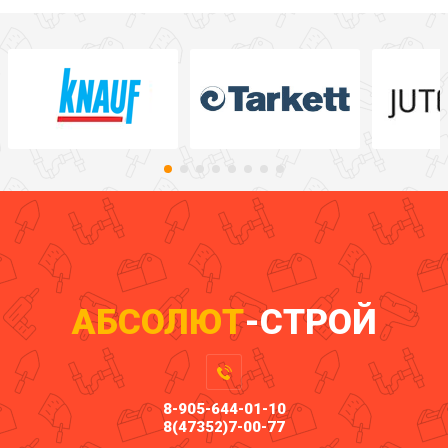
АБСОЛЮТ
-СТРОЙ
8-905-644-01-10
8(47352)7-00-77