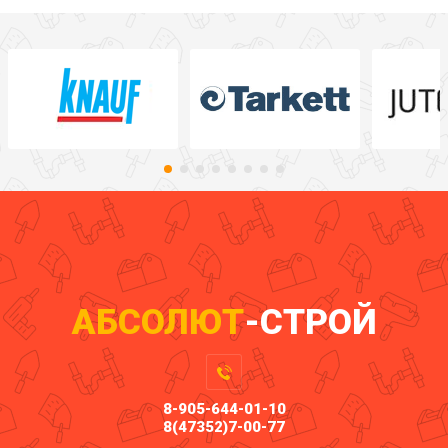
АБСОЛЮТ
-СТРОЙ
8-905-644-01-10
8(47352)7-00-77