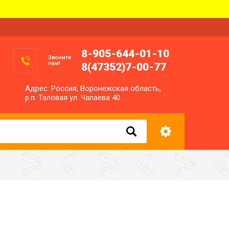
8-905-644-01-10
Звоните
нам!
8(47352)7-00-77
Адрес: Россия, Воронежская область,
р.п. Таловая ул. Чапаева 40