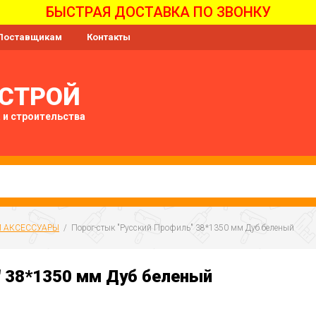
БЫСТРАЯ ДОСТАВКА ПО ЗВОНКУ
Поставщикам
Контакты
-СТРОЙ
 и строительства
И АКСЕССУАРЫ
  /  Порог-стык "Русский Профиль" 38*1350 мм Дуб беленый
" 38*1350 мм Дуб беленый