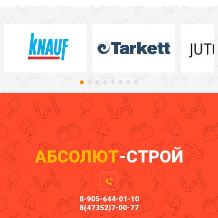
АБСОЛЮТ
-СТРОЙ
8-905-644-01-10
8(47352)7-00-77