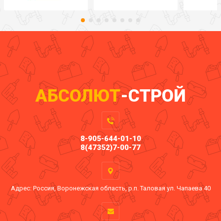
АБСОЛЮТ
-СТРОЙ
8-905-644-01-10
8(47352)7-00-77
Адрес: Россия, Воронежская область, р.п. Таловая ул. Чапаева 40